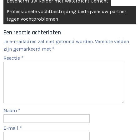
Berichtnavigatie
Bescherm uw Kelder met Waterdicht Cement
Professionele vochtbestrijding bedrijven: uw partner
tegen vochtproblemen
Een reactie achterlaten
Je e-mailadres zal niet getoond worden.
Vereiste velden
zijn gemarkeerd met
*
Reactie
*
Naam
*
E-mail
*