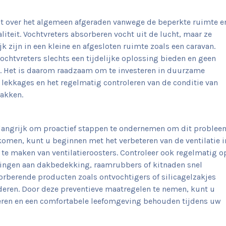
dt over het algemeen afgeraden vanwege de beperkte ruimte e
liteit. Vochtvreters absorberen vocht uit de lucht, maar ze
 zijn in een kleine en afgesloten ruimte zoals een caravan.
ochtvreters slechts een tijdelijke oplossing bieden en geen
. Het is daarom raadzaam om te investeren in duurzame
n lekkages en het regelmatig controleren van de conditie van
pakken.
 belangrijk om proactief stappen te ondernemen om dit problee
 komen, kunt u beginnen met het verbeteren van de ventilatie i
 te maken van ventilatieroosters. Controleer ook regelmatig o
gingen aan dakbedekking, raamrubbers of kitnaden snel
rberende producten zoals ontvochtigers of silicagelzakjes
jderen. Door deze preventieve maatregelen te nemen, kunt u
eren en een comfortabele leefomgeving behouden tijdens uw