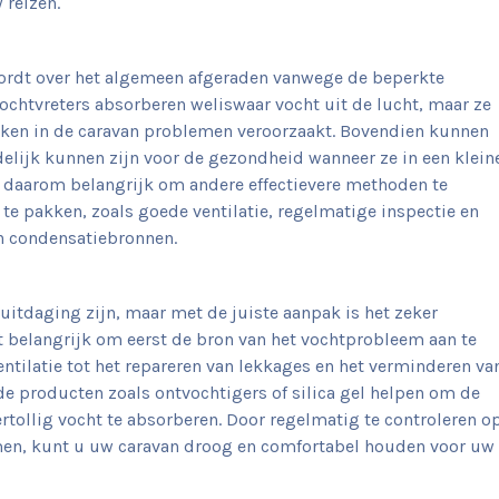
reizen.
wordt over het algemeen afgeraden vanwege de beperkte
Vochtvreters absorberen weliswaar vocht uit de lucht, maar ze
ken in de caravan problemen veroorzaakt. Bovendien kunnen
elijk kunnen zijn voor de gezondheid wanneer ze in een klein
s daarom belangrijk om andere effectievere methoden te
e pakken, zoals goede ventilatie, regelmatige inspectie en
n condensatiebronnen.
 uitdaging zijn, maar met de juiste aanpak is het zeker
et belangrijk om eerst de bron van het vochtprobleem aan te
entilatie tot het repareren van lekkages en het verminderen va
 producten zoals ontvochtigers of silica gel helpen om de
ertollig vocht te absorberen. Door regelmatig te controleren o
men, kunt u uw caravan droog en comfortabel houden voor uw