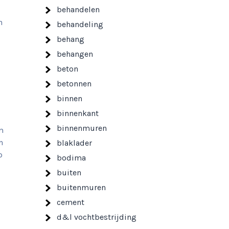
behandelen
n
behandeling
behang
behangen
beton
betonnen
binnen
binnenkant
binnenmuren
m
n
blaklader
p
bodima
buiten
buitenmuren
cement
d&l vochtbestrijding