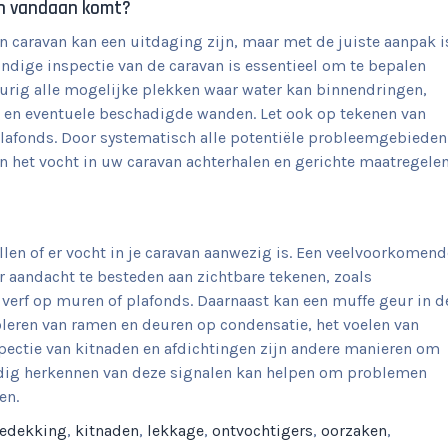
an vandaan komt?
n caravan kan een uitdaging zijn, maar met de juiste aanpak i
ondige inspectie van de caravan is essentieel om te bepalen
urig alle mogelijke plekken waar water kan binnendringen,
 en eventuele beschadigde wanden. Let ook op tekenen van
afonds. Door systematisch alle potentiële probleemgebieden
n het vocht in uw caravan achterhalen en gerichte maatregele
llen of er vocht in je caravan aanwezig is. Een veelvoorkomend
 aandacht te besteden aan zichtbare tekenen, zoals
erf op muren of plafonds. Daarnaast kan een muffe geur in d
leren van ramen en deuren op condensatie, het voelen van
pectie van kitnaden en afdichtingen zijn andere manieren om
 tijdig herkennen van deze signalen kan helpen om problemen
en.
edekking
,
kitnaden
,
lekkage
,
ontvochtigers
,
oorzaken
,