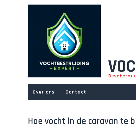
Ga
naar
de
inhoud
VOC
Bescherm u
Over ons
Contact
Hoe vocht in de caravan te be