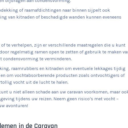
nen bijdragen aan condensvorming.
dekking of raamafdichtingen naar binnen sijpelt ook
ting van kitnaden of beschadigde wanden kunnen eveneens
 te verhelpen, zijn er verschillende maatregelen die u kunt
e door regelmatig ramen open te zetten of gebruik te maken va
lpt condensvorming te verminderen.
king, raamrubbers en kitnaden om eventuele lekkages tijdig
raden om vochtabsorberende producten zoals ontvochtigers of
ollig vocht uit de lucht te halen.
unt u niet alleen schade aan uw caravan voorkomen, maar oo
eving tijdens uw reizen. Neem geen risico’s met vocht –
uw avonturen!
blemen in de Caravan