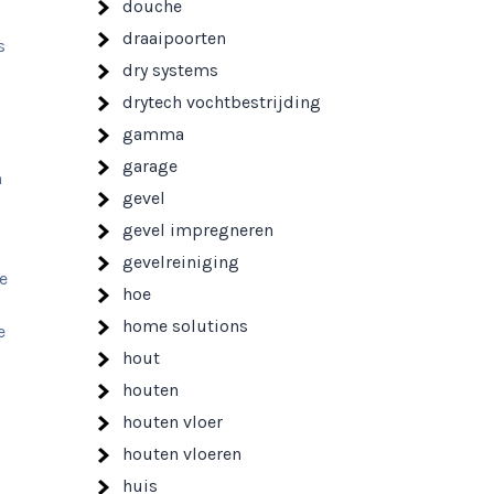
douche
draaipoorten
s
dry systems
drytech vochtbestrijding
gamma
garage
n
gevel
gevel impregneren
gevelreiniging
e
hoe
home solutions
e
hout
houten
houten vloer
houten vloeren
huis