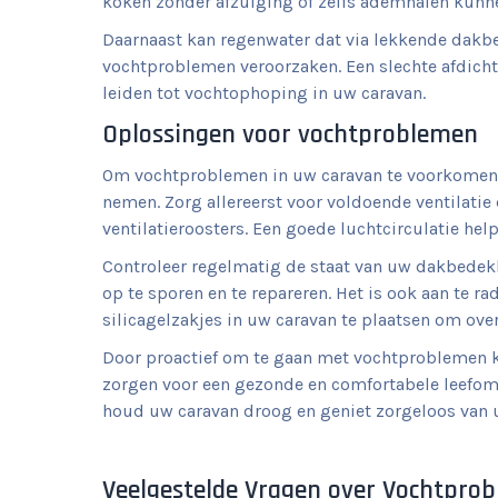
koken zonder afzuiging of zelfs ademhalen kun
Daarnaast kan regenwater dat via lekkende dakbe
vochtproblemen veroorzaken. Een slechte afdich
leiden tot vochtophoping in uw caravan.
Oplossingen voor vochtproblemen
Om vochtproblemen in uw caravan te voorkomen of
nemen. Zorg allereerst voor voldoende ventilati
ventilatieroosters. Een goede luchtcirculatie he
Controleer regelmatig de staat van uw dakbedek
op te sporen en te repareren. Het is ook aan te 
silicagelzakjes in uw caravan te plaatsen om overt
Door proactief om te gaan met vochtproblemen k
zorgen voor een gezonde en comfortabele leefomg
houd uw caravan droog en geniet zorgeloos van 
Veelgestelde Vragen over Vochtpro