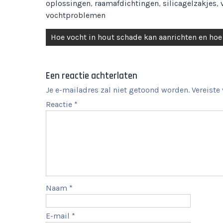
oplossingen
,
raamafdichtingen
,
silicagelzakjes
,
vochtproblemen
Berichtnavigatie
Hoe vocht in hout schade kan aanrichten en hoe
Een reactie achterlaten
Je e-mailadres zal niet getoond worden.
Vereiste
Reactie
*
Naam
*
E-mail
*