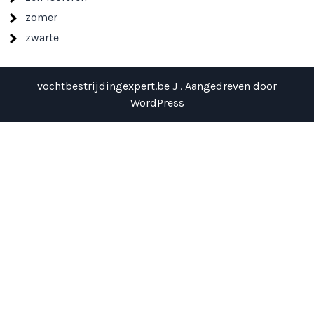
zomer
zwarte
vochtbestrijdingexpert.be J . Aangedreven door
WordPress