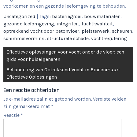
voorkomen en een gezonde leefomgeving te behouden.
Uncategorized
| Tags:
bacteriegroei
,
bouwmaterialen
,
gezonde leefomgeving
,
integriteit
,
luchtkwaliteit
,
optrekkend vocht door betonvloer
,
pleisterwerk
,
scheuren
,
schimmelvorming
,
structurele schade
,
vochtregulering
Berichtnavigatie
Effectieve oplossingen voor vocht onder de vloer: een
gids voor huiseigenaren
Behandeling van Optrekkend Vocht in Binnenmuur:
Effectieve Oplossingen
Een reactie achterlaten
Je e-mailadres zal niet getoond worden.
Vereiste velden
zijn gemarkeerd met
*
Reactie
*