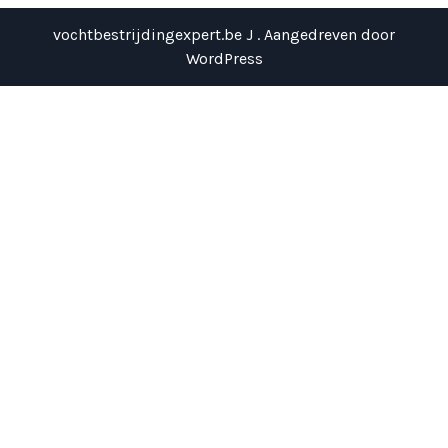
vochtbestrijdingexpert.be J . Aangedreven door
WordPress