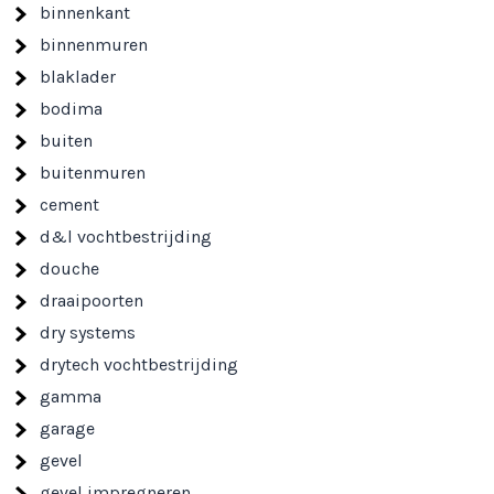
binnenkant
binnenmuren
blaklader
bodima
buiten
buitenmuren
cement
d&l vochtbestrijding
douche
draaipoorten
dry systems
drytech vochtbestrijding
gamma
garage
gevel
gevel impregneren