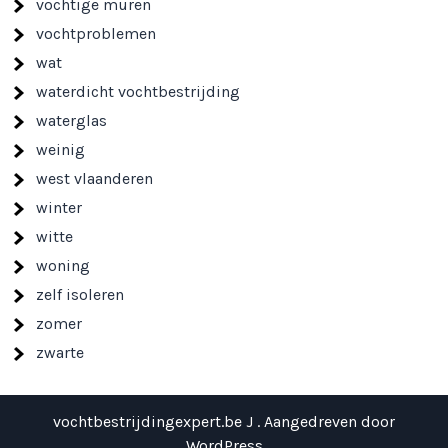
vochtige muren
vochtproblemen
wat
waterdicht vochtbestrijding
waterglas
weinig
west vlaanderen
winter
witte
woning
zelf isoleren
zomer
zwarte
vochtbestrijdingexpert.be J . Aangedreven door
WordPress