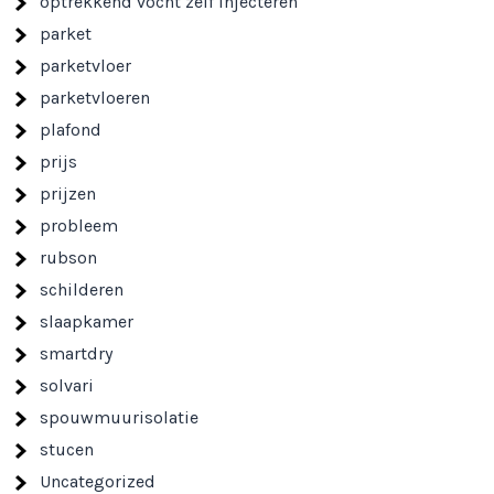
optrekkend vocht zelf injecteren
parket
parketvloer
parketvloeren
plafond
prijs
prijzen
probleem
rubson
schilderen
slaapkamer
smartdry
solvari
spouwmuurisolatie
stucen
Uncategorized