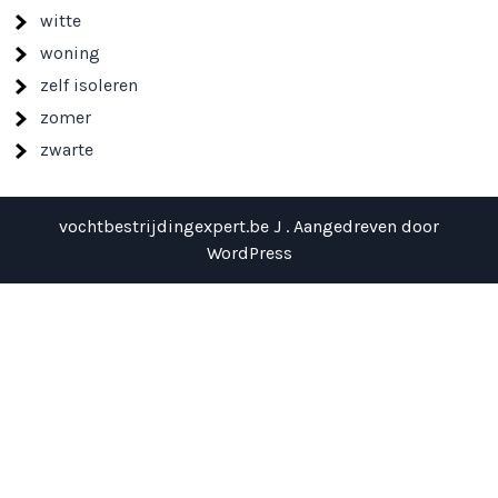
witte
woning
zelf isoleren
zomer
zwarte
vochtbestrijdingexpert.be J . Aangedreven door
WordPress