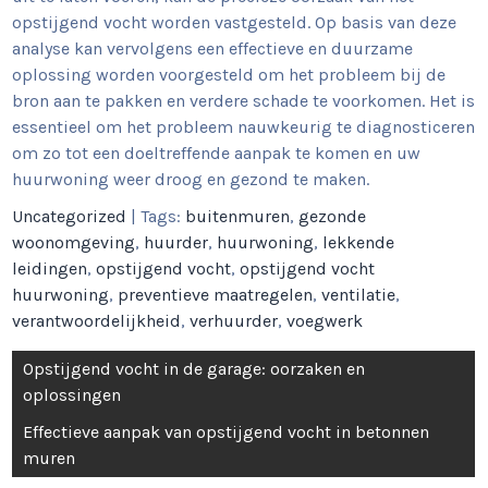
opstijgend vocht worden vastgesteld. Op basis van deze
analyse kan vervolgens een effectieve en duurzame
oplossing worden voorgesteld om het probleem bij de
bron aan te pakken en verdere schade te voorkomen. Het is
essentieel om het probleem nauwkeurig te diagnosticeren
om zo tot een doeltreffende aanpak te komen en uw
huurwoning weer droog en gezond te maken.
Uncategorized
| Tags:
buitenmuren
,
gezonde
woonomgeving
,
huurder
,
huurwoning
,
lekkende
leidingen
,
opstijgend vocht
,
opstijgend vocht
huurwoning
,
preventieve maatregelen
,
ventilatie
,
verantwoordelijkheid
,
verhuurder
,
voegwerk
Berichtnavigatie
Opstijgend vocht in de garage: oorzaken en
oplossingen
Effectieve aanpak van opstijgend vocht in betonnen
muren