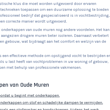
stische klus die moet worden uitgevoerd door ervaren
en technieken toepassen om een duurzame oplossing te bieden
ofessioneel bedrijf dat gespecialiseerd is in vochtbestrijding,
een correcte manier wordt uitgevoerd.
et onderkappen van oude muren nog andere voordelen. Het kan
 aangezien drogere muren beter isoleren. Daarnaast verbetert
een gebouw, wat bijdraagt aan het comfort en welzijn van de
 een effectieve methode om opstijgend vocht te bestrijden e
 Als u last heeft van vochtproblemen in uw woning of gebouw,
sen met behulp van professionele vakmensen.
appen van Oude Muren
oordat u begint met onderkappen.
 onderkappen om stof en schadelijke dampen te vermijden.
oals een stofmasker en handschoenen, tijdens het werk.