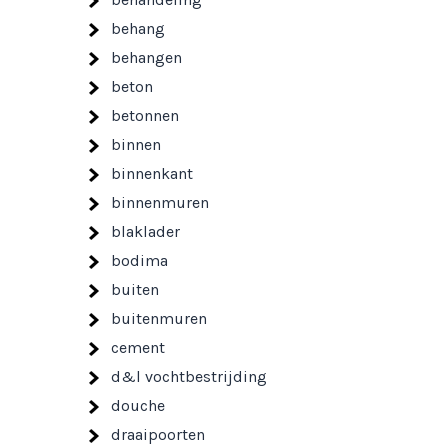
behang
behangen
beton
betonnen
binnen
binnenkant
binnenmuren
blaklader
bodima
buiten
buitenmuren
cement
d&l vochtbestrijding
douche
draaipoorten