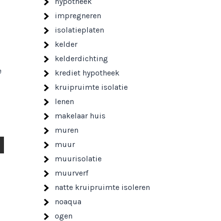
hypotheek
impregneren
isolatieplaten
kelder
kelderdichting
e
krediet hypotheek
kruipruimte isolatie
lenen
makelaar huis
muren
muur
muurisolatie
muurverf
natte kruipruimte isoleren
noaqua
ogen