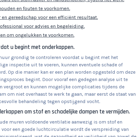
ehouden en fouten te voorkomen.
en gereedschap voor een efficiënt resultaat.
ofessional voor advies en begeleiding.
ften om ongelukken te voorkomen.
rdat u begint met onderkappen.
 muur grondig te controleren voordat u begint met het
e inspectie uit te voeren, kunnen eventuele schade of
rd. Op die manier kan er een plan worden opgesteld om deze
ngsproces begint. Door vooraf een gedegen analyse uit te
en vergroot en kunnen mogelijke complicaties tijdens de
m om niet overhaast te werk te gaan, maar eerst de staat van
esvolle behandeling tegen opstijgend vocht.
nderkappen om stof en schadelijke dampen te vermijden.
oude muren voldoende ventilatie aanwezig is om stof en
 voor een goede luchtcirculatie wordt de verspreiding van
minimaliseerd, wat de gezondheid en veiligheid van zowel de