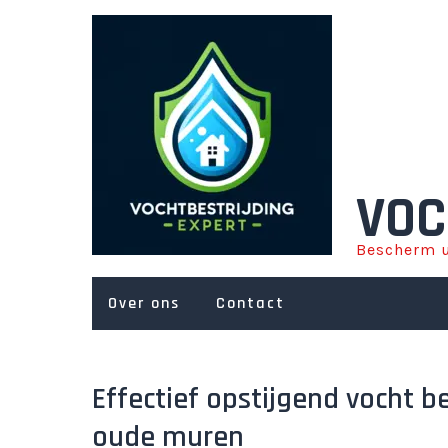
Ga
naar
de
inhoud
VOC
Bescherm u
Over ons
Contact
Effectief opstijgend vocht 
oude muren