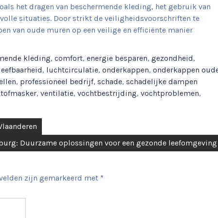
 zoals het dragen van beschermende kleding, het gebruik van
olle situaties. Door strikt de veiligheidsvoorschriften te
pen van oude muren op een veilige en efficiënte manier
mende kleding
,
comfort
,
energie besparen
,
gezondheid
,
leefbaarheid
,
luchtcirculatie
,
onderkappen
,
onderkappen oud
ellen
,
professioneel bedrijf
,
schade
,
schadelijke dampen
stofmasker
,
ventilatie
,
vochtbestrijding
,
vochtproblemen
,
Vlaanderen
mburg: Duurzame oplossingen voor een gezonde leefomgeving
 velden zijn gemarkeerd met
*