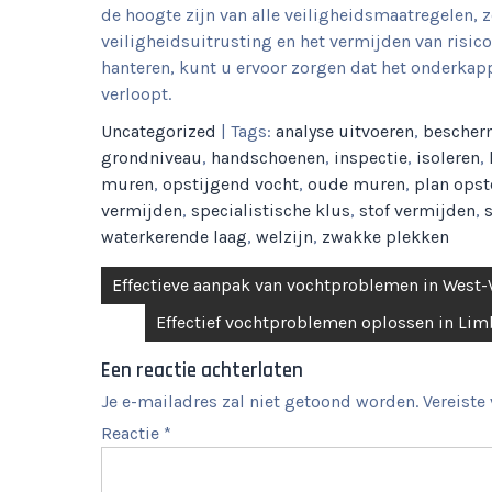
de hoogte zijn van alle veiligheidsmaatregelen,
veiligheidsuitrusting en het vermijden van risicov
hanteren, kunt u ervoor zorgen dat het onderkap
verloopt.
Uncategorized
| Tags:
analyse uitvoeren
,
bescher
grondniveau
,
handschoenen
,
inspectie
,
isoleren
,
muren
,
opstijgend vocht
,
oude muren
,
plan opst
vermijden
,
specialistische klus
,
stof vermijden
,
waterkerende laag
,
welzijn
,
zwakke plekken
Berichtnavigatie
Effectieve aanpak van vochtproblemen in West-
Effectief vochtproblemen oplossen in Li
Een reactie achterlaten
Je e-mailadres zal niet getoond worden.
Vereiste
Reactie
*