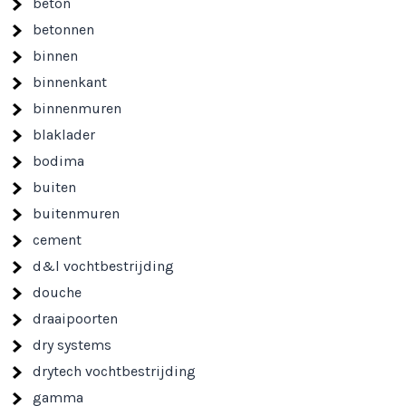
beton
betonnen
binnen
binnenkant
binnenmuren
blaklader
bodima
buiten
buitenmuren
cement
d&l vochtbestrijding
douche
draaipoorten
dry systems
drytech vochtbestrijding
gamma