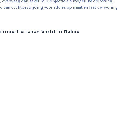
, overweeg dan zeker muurinjectie als mogelijke oplossing.
d van vochtbestrijding voor advies op maat en laat uw wonin
urinjectie tegen Vocht in België
fessioneel bedrijf.
e muur voor de injectie.
 is voor jouw type vochtprobleem.
vochtplekken na de injectie.
jecties om het middel goed te laten intrekken.
ant en/of specialist op.
jdens en na de muurinjectie.
dens en na de behandeling.
rnstige vochtproblemen.
ssioneel bedrijf.