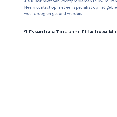
Als u last heeft van vochtproblemen in uw muren
Neem contact op met een specialist op het gebie
weer droog en gezond worden.
9 Essentiële Tips voor Effectieve Mu
Laat de muurinjectie uitvoeren door een pro
Zorg voor een grondige voorbereiding van d
Kies het juiste injectiemiddel dat geschikt
Controleer regelmatig op eventuele nieuwe 
Laat voldoende tijd tussen verschillende in
Volg nauwgezet de instructies van de fabrik
Houd rekening met mogelijke geurhinder ti
Zorg voor goede ventilatie in de ruimte tij
Raadpleeg een professional bij twijfel of e
Laat de muurinjectie uitvoeren door een profe