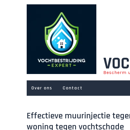
Ga
naar
de
inhoud
VOC
Bescherm u
Over ons
Contact
Effectieve muurinjectie te
woning tegen vochtschade