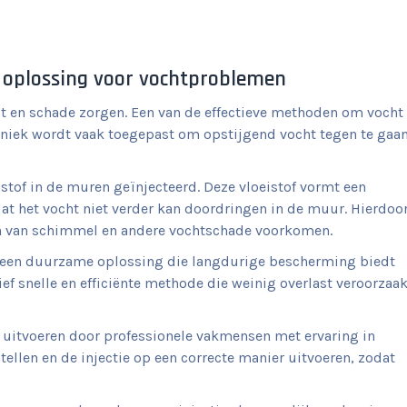
e oplossing voor vochtproblemen
t en schade zorgen. Een van de effectieve methoden om vocht
chniek wordt vaak toegepast om opstijgend vocht tegen te gaa
stof in de muren geïnjecteerd. Deze vloeistof vormt een
dat het vocht niet verder kan doordringen in de muur. Hierdoo
n van schimmel en andere vochtschade voorkomen.
 is een duurzame oplossing die langdurige bescherming biedt
ef snelle en efficiënte methode die weinig overlast veroorzaak
n uitvoeren door professionele vakmensen met ervaring in
tellen en de injectie op een correcte manier uitvoeren, zodat