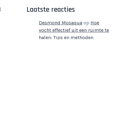
Laatste reacties
g
Desmond Mosaqua
op
Hoe
vocht effectief uit een ruimte te
halen: Tips en methoden
Archief
augustus 2026
juli 2026
juni 2026
mei 2026
april 2026
maart 2026
februari 2026
januari 2026
december 2025