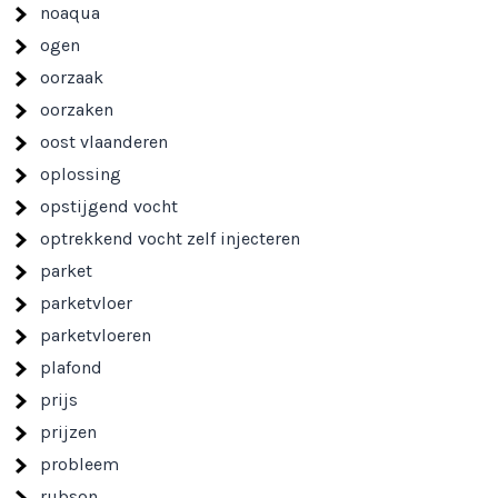
noaqua
ogen
oorzaak
oorzaken
oost vlaanderen
oplossing
opstijgend vocht
optrekkend vocht zelf injecteren
parket
parketvloer
parketvloeren
plafond
prijs
prijzen
probleem
rubson