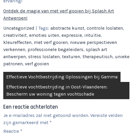
ervaring!
Ontdek de magie van met verf gooien bij Splash Art
Antwerpen!
Uncategorized
| Tags:
abstracte kunst
,
controle loslaten
,
creativiteit
,
emoties uiten
,
expressie
,
intuïtie
,
kleureffecten
,
met verf gooien
,
nieuwe perspectieven
verkennen
,
professionele begeleiders
,
splash art
antwerpen
,
stress loslaten
,
texturen
,
therapeutisch
,
unieke
patronen
,
verf gooien
Berichtnavigatie
Effectieve Vochtbestrijding Oplossingen bij Gamma
Effectieve vochtbestrijding in Oost-Vlaanderen:
Bescherm uw woning tegen vochtschade
Een reactie achterlaten
Je e-mailadres zal niet getoond worden.
Vereiste velden
zijn gemarkeerd met
*
Reactie
*