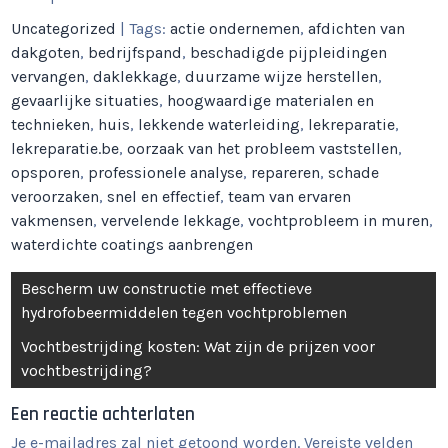
Uncategorized
| Tags:
actie ondernemen
,
afdichten van
dakgoten
,
bedrijfspand
,
beschadigde pijpleidingen
vervangen
,
daklekkage
,
duurzame wijze herstellen
,
gevaarlijke situaties
,
hoogwaardige materialen en
technieken
,
huis
,
lekkende waterleiding
,
lekreparatie
,
lekreparatie.be
,
oorzaak van het probleem vaststellen
,
opsporen
,
professionele analyse
,
repareren
,
schade
veroorzaken
,
snel en effectief
,
team van ervaren
vakmensen
,
vervelende lekkage
,
vochtprobleem in muren
,
waterdichte coatings aanbrengen
Berichtnavigatie
Bescherm uw constructie met effectieve
hydrofobeermiddelen tegen vochtproblemen
Vochtbestrijding kosten: Wat zijn de prijzen voor
vochtbestrijding?
Een reactie achterlaten
Je e-mailadres zal niet getoond worden.
Vereiste velden