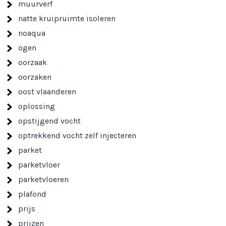
muurverf
natte kruipruimte isoleren
noaqua
ogen
oorzaak
oorzaken
oost vlaanderen
oplossing
opstijgend vocht
optrekkend vocht zelf injecteren
parket
parketvloer
parketvloeren
plafond
prijs
prijzen