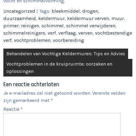
vocht en schimmelvorming.
Uncategorized
| Tags:
bleekmiddel
,
drogen
,
duurzaamheid
,
keldermuur
,
keldermuur verven
,
muur
,
primer
,
reinigen
,
schimmel
,
schimmel verwijderen
,
schimmelreinigers
,
verf
,
verflaag
,
verven
,
vochtbestendige
verf
,
vochtproblemen
,
voorbereiding
Berichtnavigatie
Behandelen van Vochtige Keldermuren: Tips en Advies
Vochtproblemen in de kruipruimte: oorzaken en
oplossingen
Een reactie achterlaten
Je e-mailadres zal niet getoond worden.
Vereiste velden
zijn gemarkeerd met
*
Reactie
*