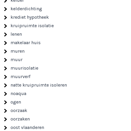
kelder
kelderdichting
krediet hypotheek
kruipruimte isolatie
lenen
makelaar huis
muren
muur
muurisolatie
muurverf
natte kruipruimte isoleren
noaqua
ogen
oorzaak
oorzaken
oost vlaanderen