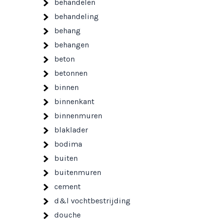
behandelen
behandeling
behang
behangen
beton
betonnen
binnen
binnenkant
binnenmuren
blaklader
bodima
buiten
buitenmuren
cement
d&l vochtbestrijding
douche