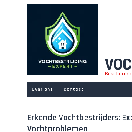
Ga
naar
de
inhoud
VOC
Bescherm u
Over ons
Contact
Erkende Vochtbestrijders: Ex
Vochtproblemen