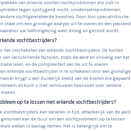
npakken van diverse soorten vochtproblemen die zich in
 optreden tegen opstijgend vocht, condensatieproblemen,
andere vochtgerelateerde kwesties. Door hun specialistische
 in staat om een grondige analyse uit te voeren en een passend
 waardoor uw leefomgeving weer droog en gezond wordt.
erkende vochtbestrijders?
or het inschakelen van erkende vochtbestrijders. De kosten
k van verschillende factoren, zoals de aard en omvang van het
terialen, en de complexiteit van de uit te voeren
n erkende vochtbestrijder in te schakelen voor een grondige
manier krijgt u een duidelijk beeld van de kosten die gepaard
robleem en kunt u met vertrouwen beslissen over verdere
 maken.
obleem op te lossen met erkende vochtbestrijders?
ochtbestrijders kan variëren in tijd, afhankelijk van de aard
ld genomen kan de duur om een vochtprobleem op te lossen
nkele weken in beslag nemen. Het is belangrijk om te