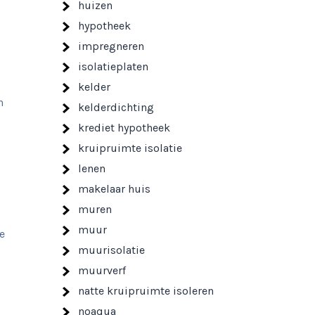
huizen
hypotheek
impregneren
isolatieplaten
kelder
n
kelderdichting
krediet hypotheek
kruipruimte isolatie
lenen
makelaar huis
muren
muur
e
muurisolatie
muurverf
natte kruipruimte isoleren
noaqua