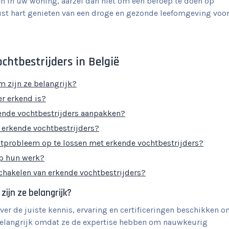
n in uw woning, aarzel dan niet om een beroep te doen op
ust hart genieten van een droge en gezonde leefomgeving voo
chtbestrijders in België
m zijn ze belangrijk?
er erkend is?
ende vochtbestrijders aanpakken?
n erkende vochtbestrijders?
tprobleem op te lossen met erkende vochtbestrijders?
op hun werk?
chakelen van erkende vochtbestrijders?
ijn ze belangrijk?
ver de juiste kennis, ervaring en certificeringen beschikken 
 belangrijk omdat ze de expertise hebben om nauwkeurig