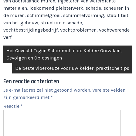
van doorslaande muren
,
injecteren van waterdichte
materialen
,
loskomend pleisterwerk
,
schade
,
scheuren in
de muren
,
schimmelgroei
,
schimmelvorming
,
stabiliteit
van het gebouw
,
structurele schade
,
vochtbestrijdingsbedrijf
,
vochtproblemen
,
vochtwerende
verf
Berichtnavigatie
Het Gevecht Tegen Schimmel in de Kelder: Oorzaken,
Gevolgen en Oplossingen
De beste vloerkeuze voor uw kelder: praktische tips
Een reactie achterlaten
Je e-mailadres zal niet getoond worden.
Vereiste velden
zijn gemarkeerd met
*
Reactie
*