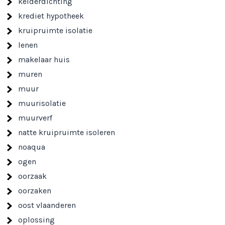
kelderdichting
krediet hypotheek
kruipruimte isolatie
lenen
makelaar huis
muren
muur
muurisolatie
muurverf
natte kruipruimte isoleren
noaqua
ogen
oorzaak
oorzaken
oost vlaanderen
oplossing