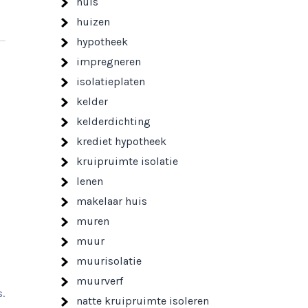
huis
huizen
hypotheek
impregneren
isolatieplaten
kelder
kelderdichting
krediet hypotheek
kruipruimte isolatie
lenen
makelaar huis
muren
muur
muurisolatie
muurverf
.
natte kruipruimte isoleren