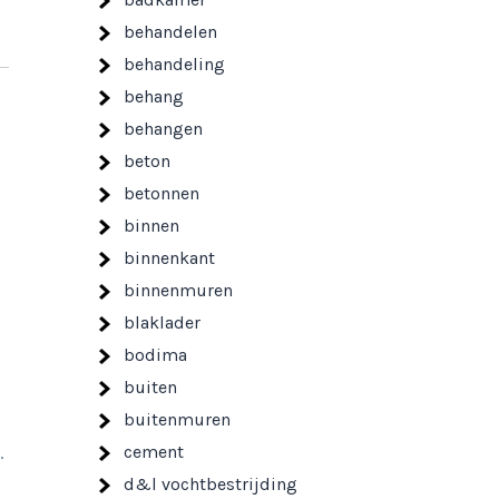
behandelen
behandeling
behang
behangen
beton
betonnen
binnen
binnenkant
binnenmuren
blaklader
bodima
buiten
buitenmuren
cement
.
d&l vochtbestrijding