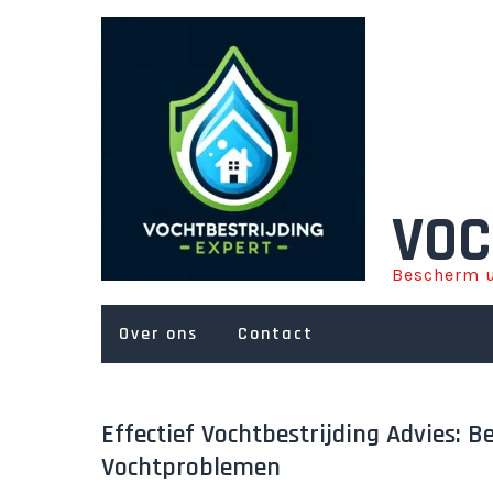
Ga
naar
de
inhoud
VOC
Bescherm u
Over ons
Contact
Effectief Vochtbestrijding Advies: 
Vochtproblemen