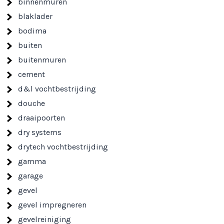
binnenmuren
blaklader
bodima
buiten
buitenmuren
cement
d&l vochtbestrijding
douche
draaipoorten
dry systems
drytech vochtbestrijding
gamma
garage
gevel
gevel impregneren
gevelreiniging