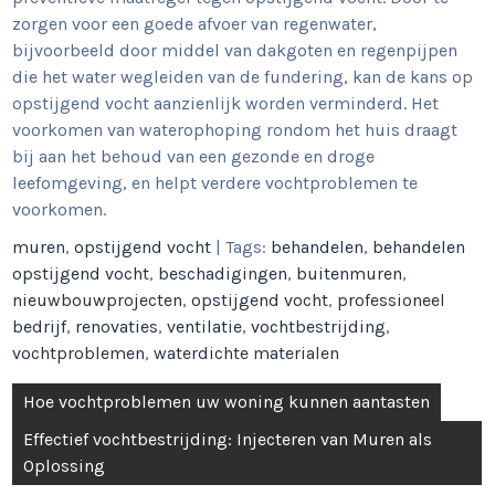
zorgen voor een goede afvoer van regenwater,
bijvoorbeeld door middel van dakgoten en regenpijpen
die het water wegleiden van de fundering, kan de kans op
opstijgend vocht aanzienlijk worden verminderd. Het
voorkomen van waterophoping rondom het huis draagt
bij aan het behoud van een gezonde en droge
leefomgeving, en helpt verdere vochtproblemen te
voorkomen.
muren
,
opstijgend vocht
| Tags:
behandelen
,
behandelen
opstijgend vocht
,
beschadigingen
,
buitenmuren
,
nieuwbouwprojecten
,
opstijgend vocht
,
professioneel
bedrijf
,
renovaties
,
ventilatie
,
vochtbestrijding
,
vochtproblemen
,
waterdichte materialen
Berichtnavigatie
Hoe vochtproblemen uw woning kunnen aantasten
Effectief vochtbestrijding: Injecteren van Muren als
Oplossing