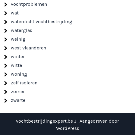
vochtproblemen
wat
waterdicht vochtbestrijding
waterglas
weinig
west vlaanderen
winter
witte
woning
zelf isoleren
zomer
zwarte
vochtbestrijdingexpert.be J . Aangedreven door
WordPress