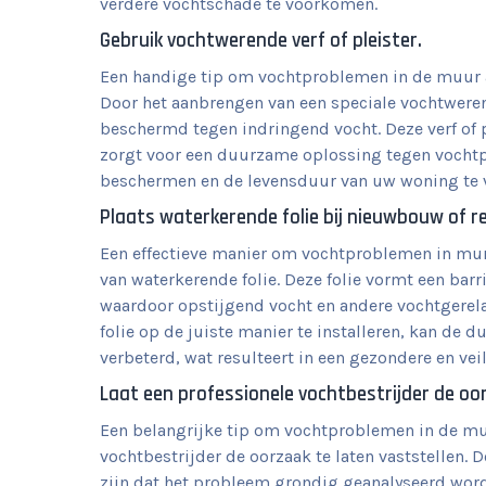
verdere vochtschade te voorkomen.
Gebruik vochtwerende verf of pleister.
Een handige tip om vochtproblemen in de muur aa
Door het aanbrengen van een speciale vochtwere
beschermd tegen indringend vocht. Deze verf of
zorgt voor een duurzame oplossing tegen vochtp
beschermen en de levensduur van uw woning te 
Plaats waterkerende folie bij nieuwbouw of r
Een effectieve manier om vochtproblemen in mure
van waterkerende folie. Deze folie vormt een bar
waardoor opstijgend vocht en andere vochtgere
folie op de juiste manier te installeren, kan de
verbeterd, wat resulteert in een gezondere en ve
Laat een professionele vochtbestrijder de oo
Een belangrijke tip om vochtproblemen in de muur
vochtbestrijder de oorzaak te laten vaststellen. 
zijn dat het probleem grondig geanalyseerd wor