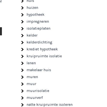
huis
al
huizen
hypotheek
impregneren
isolatieplaten
kelder
kelderdichting
krediet hypotheek
kruipruimte isolatie
lenen
makelaar huis
muren
muur
muurisolatie
muurverf
natte kruipruimte isoleren