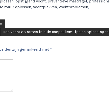
plossen
,
opstijgend vocht
,
preventieve maatregel
,
profession
 de muur oplossen
,
vochtplekken
,
vochtproblemen
,
er
Hoe vocht op ramen in huis aanpakken: Tips en oplossingen
 velden zijn gemarkeerd met
*