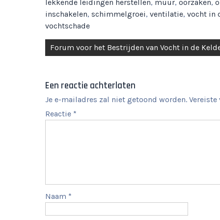
lekkende leidingen herstellen
,
muur
,
oorzaken
,
o
inschakelen
,
schimmelgroei
,
ventilatie
,
vocht in
vochtschade
Berichtnavigatie
Forum voor het Bestrijden van Vocht in de Keld
Een reactie achterlaten
Je e-mailadres zal niet getoond worden.
Vereiste
Reactie
*
Naam
*