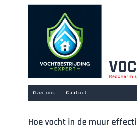
Ga
naar
de
inhoud
VOC
Bescherm u
Over ons
Contact
Hoe vocht in de muur effecti