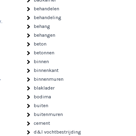
behandelen
behandeling
.
behang
behangen
beton
betonnen
binnen
binnenkant
,
binnenmuren
blaklader
bodima
buiten
buitenmuren
cement
d&l vochtbestrijding