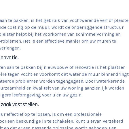
n te pakken, is het gebruik van vochtwerende verf of pleister
nde coating op de muur, wordt de onderliggende structuur
 pleister helpt bij het voorkomen van schimmelvorming en
roblemen. Het is een effectieve manier om uw muren te
verlengen.
enovatie.
n aan te pakken bij nieuwbouw of renovatie is het plaatsen
rière tegen vocht en voorkomt dat water de muur binnendringt
lateerde problemen worden tegengegaan. Door waterkerende
 duurzaamheid en kwaliteit van uw woning aanzienlijk worden
iligere leefomgeving voor u en uw gezin.
rzaak vaststellen.
 effectief op te lossen, is om een professionele
Door een deskundige in te schakelen, kunt u ervan verzekerd
dt en dat er een passende oplossing wordt geboden. Een