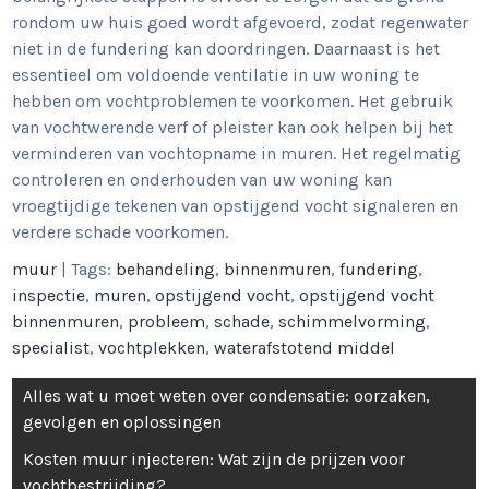
rondom uw huis goed wordt afgevoerd, zodat regenwater
niet in de fundering kan doordringen. Daarnaast is het
essentieel om voldoende ventilatie in uw woning te
hebben om vochtproblemen te voorkomen. Het gebruik
van vochtwerende verf of pleister kan ook helpen bij het
verminderen van vochtopname in muren. Het regelmatig
controleren en onderhouden van uw woning kan
vroegtijdige tekenen van opstijgend vocht signaleren en
verdere schade voorkomen.
muur
| Tags:
behandeling
,
binnenmuren
,
fundering
,
inspectie
,
muren
,
opstijgend vocht
,
opstijgend vocht
binnenmuren
,
probleem
,
schade
,
schimmelvorming
,
specialist
,
vochtplekken
,
waterafstotend middel
Berichtnavigatie
Alles wat u moet weten over condensatie: oorzaken,
gevolgen en oplossingen
Kosten muur injecteren: Wat zijn de prijzen voor
vochtbestrijding?