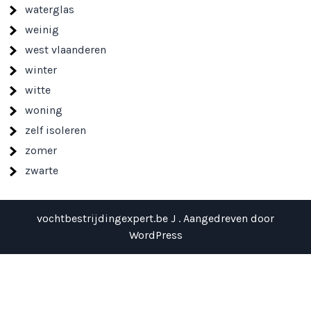
waterglas
weinig
west vlaanderen
winter
witte
woning
zelf isoleren
zomer
zwarte
vochtbestrijdingexpert.be J . Aangedreven door
WordPress