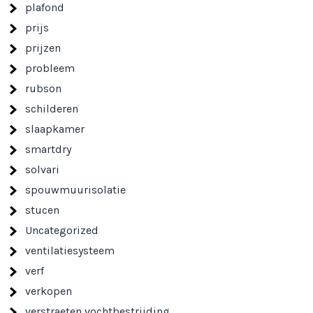
plafond
prijs
prijzen
probleem
rubson
schilderen
slaapkamer
smartdry
solvari
spouwmuurisolatie
stucen
Uncategorized
ventilatiesysteem
verf
verkopen
verstraeten vochtbestrijding