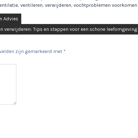
entilatie
,
ventileren
,
verwijderen
,
vochtproblemen voorkomen
n Advies
n verwijderen: Tips en stappen voor een schone leefomgeving
 velden zijn gemarkeerd met
*