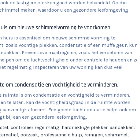
 ook de lastigere plekken goed worden behandeld. Op die
 schimmel maken, waardoor u een gezondere leefomgeving
 huis om nieuwe schimmelvorming te voorkomen.
n huis is essentieel om nieuwe schimmelvorming te
ht, zoals vochtige plekken, condensatie of een muffe geur, ku
anpakken. Preventieve maatregelen, zoals het verbeteren van
n helpen om de luchtvochtigheid onder controle te houden en z
Het regelmatig inspecteren van uw woning kan dus veel
mte om condensatie en vochtigheid te verminderen.
de ruimte is om condensatie en vochtigheid te verminderen.
nnen te laten, kan de vochtigheidsgraad in de ruimte worden
aanzienlijk afneemt. Een goede luchtcirculatie helpt ook om
gt bij aan een gezondere leefomgeving.
stel
,
controleer regelmatig
,
hardnekkige plekken aanpakken
,
ternatief
,
oorzaak
,
professionele hulp
,
reinigen
,
schimmel
,