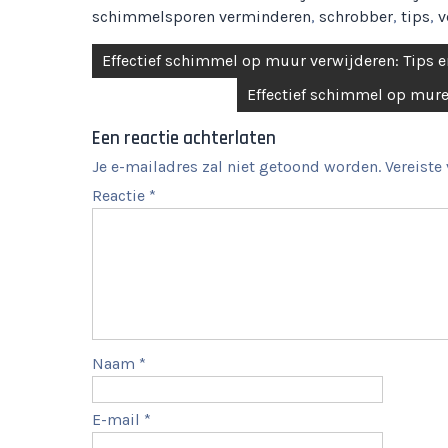
schimmelsporen verminderen
,
schrobber
,
tips
,
v
Berichtnavigatie
Effectief schimmel op muur verwijderen: Tips e
Effectief schimmel op mure
Een reactie achterlaten
Je e-mailadres zal niet getoond worden.
Vereiste
Reactie
*
Naam
*
E-mail
*