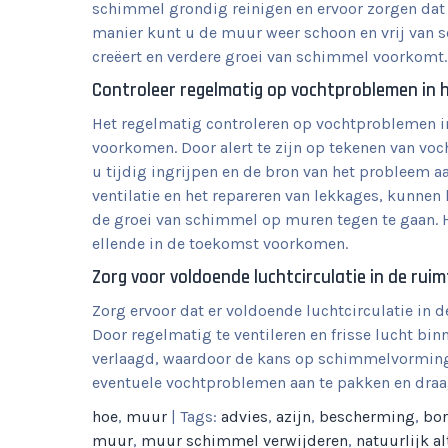
schimmel grondig reinigen en ervoor zorgen dat
manier kunt u de muur weer schoon en vrij van
creëert en verdere groei van schimmel voorkomt.
Controleer regelmatig op vochtproblemen in
Het regelmatig controleren op vochtproblemen i
voorkomen. Door alert te zijn op tekenen van voc
u tijdig ingrijpen en de bron van het probleem a
ventilatie en het repareren van lekkages, kunne
de groei van schimmel op muren tegen te gaan. 
ellende in de toekomst voorkomen.
Zorg voor voldoende luchtcirculatie in de rui
Zorg ervoor dat er voldoende luchtcirculatie in 
Door regelmatig te ventileren en frisse lucht bi
verlaagd, waardoor de kans op schimmelvorming 
eventuele vochtproblemen aan te pakken en draa
hoe
,
muur
| Tags:
advies
,
azijn
,
bescherming
,
bor
muur
,
muur schimmel verwijderen
,
natuurlijk al