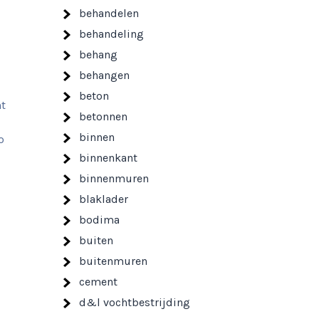
behandelen
behandeling
behang
behangen
beton
nt
betonnen
binnen
o
binnenkant
binnenmuren
blaklader
bodima
buiten
buitenmuren
cement
d&l vochtbestrijding