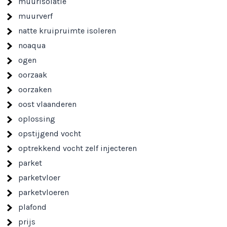
muurisolatie
muurverf
natte kruipruimte isoleren
noaqua
ogen
oorzaak
oorzaken
oost vlaanderen
oplossing
opstijgend vocht
optrekkend vocht zelf injecteren
parket
parketvloer
parketvloeren
plafond
prijs