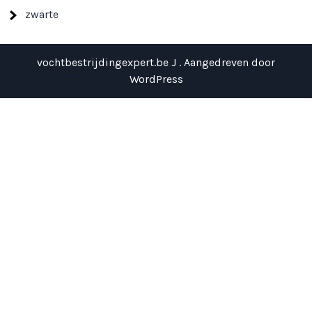
zwarte
vochtbestrijdingexpert.be J . Aangedreven door
WordPress