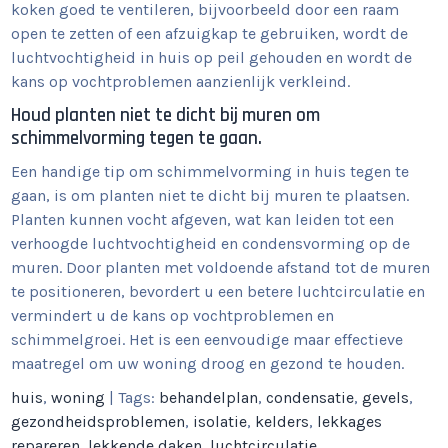
koken goed te ventileren, bijvoorbeeld door een raam
open te zetten of een afzuigkap te gebruiken, wordt de
luchtvochtigheid in huis op peil gehouden en wordt de
kans op vochtproblemen aanzienlijk verkleind.
Houd planten niet te dicht bij muren om
schimmelvorming tegen te gaan.
Een handige tip om schimmelvorming in huis tegen te
gaan, is om planten niet te dicht bij muren te plaatsen.
Planten kunnen vocht afgeven, wat kan leiden tot een
verhoogde luchtvochtigheid en condensvorming op de
muren. Door planten met voldoende afstand tot de muren
te positioneren, bevordert u een betere luchtcirculatie en
vermindert u de kans op vochtproblemen en
schimmelgroei. Het is een eenvoudige maar effectieve
maatregel om uw woning droog en gezond te houden.
huis
,
woning
| Tags:
behandelplan
,
condensatie
,
gevels
,
gezondheidsproblemen
,
isolatie
,
kelders
,
lekkages
repareren
,
lekkende daken
,
luchtcirculatie
,