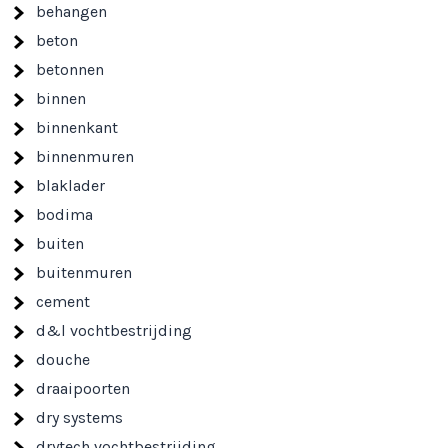
behangen
beton
betonnen
binnen
binnenkant
binnenmuren
blaklader
bodima
buiten
buitenmuren
cement
d&l vochtbestrijding
douche
draaipoorten
dry systems
drytech vochtbestrijding