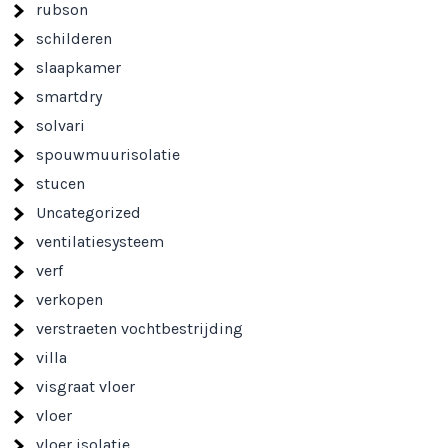
rubson
schilderen
slaapkamer
smartdry
solvari
spouwmuurisolatie
stucen
Uncategorized
ventilatiesysteem
verf
verkopen
verstraeten vochtbestrijding
villa
visgraat vloer
vloer
vloer isolatie