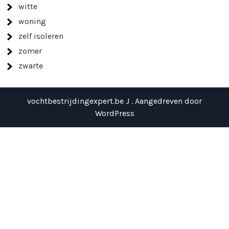
witte
woning
zelf isoleren
zomer
zwarte
vochtbestrijdingexpert.be J . Aangedreven door
WordPress