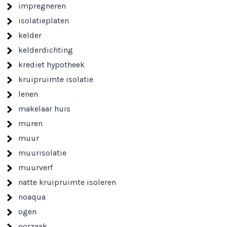
impregneren
isolatieplaten
kelder
kelderdichting
krediet hypotheek
kruipruimte isolatie
lenen
makelaar huis
muren
muur
muurisolatie
muurverf
natte kruipruimte isoleren
noaqua
ogen
oorzaak