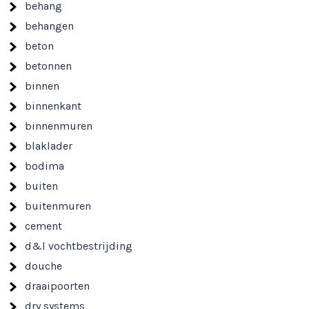
behang
behangen
beton
betonnen
binnen
binnenkant
binnenmuren
blaklader
bodima
buiten
buitenmuren
cement
d&l vochtbestrijding
douche
draaipoorten
dry systems