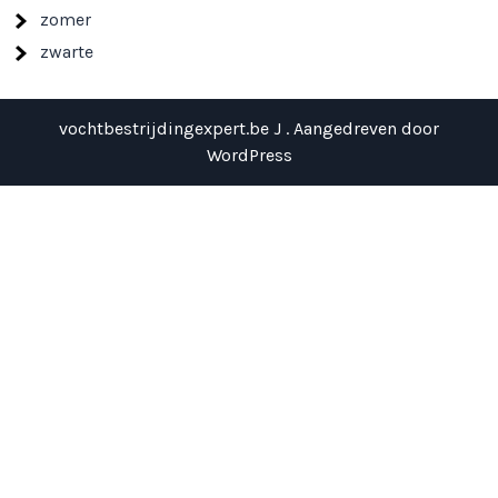
zomer
zwarte
vochtbestrijdingexpert.be J . Aangedreven door
WordPress