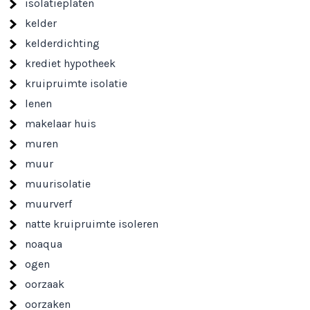
isolatieplaten
kelder
kelderdichting
krediet hypotheek
kruipruimte isolatie
lenen
makelaar huis
muren
muur
muurisolatie
muurverf
natte kruipruimte isoleren
noaqua
ogen
oorzaak
oorzaken