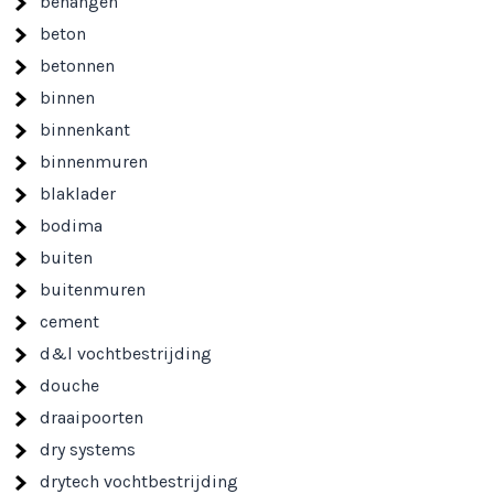
behangen
beton
betonnen
binnen
binnenkant
binnenmuren
blaklader
bodima
buiten
buitenmuren
cement
d&l vochtbestrijding
douche
draaipoorten
dry systems
drytech vochtbestrijding