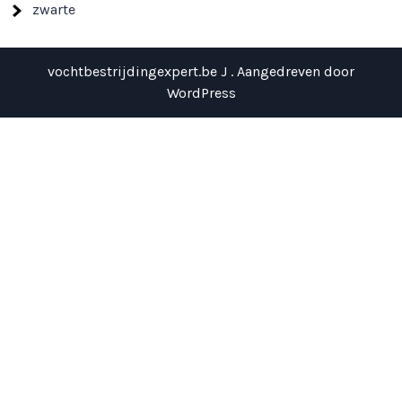
zwarte
vochtbestrijdingexpert.be J . Aangedreven door
WordPress