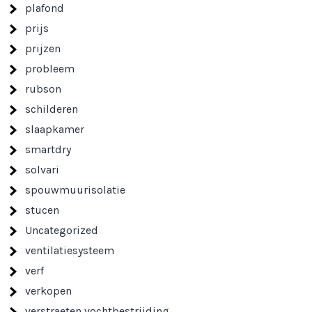
plafond
prijs
prijzen
probleem
rubson
schilderen
slaapkamer
smartdry
solvari
spouwmuurisolatie
stucen
Uncategorized
ventilatiesysteem
verf
verkopen
verstraeten vochtbestrijding