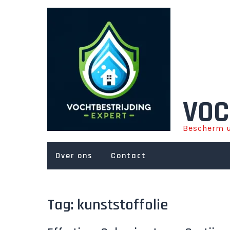
Ga
naar
de
inhoud
VOC
Bescherm u
Over ons
Contact
Tag:
kunststoffolie