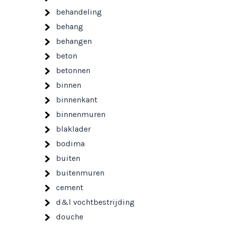
behandeling
behang
behangen
beton
betonnen
binnen
binnenkant
binnenmuren
blaklader
bodima
buiten
buitenmuren
cement
d&l vochtbestrijding
douche