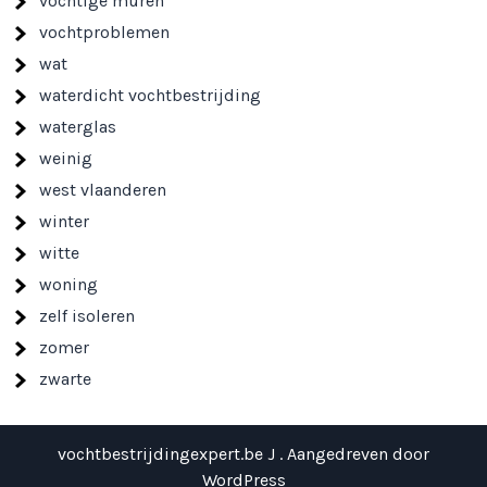
vochtige muren
vochtproblemen
wat
waterdicht vochtbestrijding
waterglas
weinig
west vlaanderen
winter
witte
woning
zelf isoleren
zomer
zwarte
vochtbestrijdingexpert.be J . Aangedreven door
WordPress