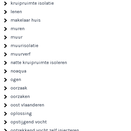
kruipruimte isolatie
lenen
makelaar huis
muren
muur
muurisolatie
muurverf
natte kruipruimte isoleren
noaqua
ogen
oorzaak
oorzaken
oost vlaanderen
oplossing
opstijgend vocht
optrekkend vocht zelf injecteren