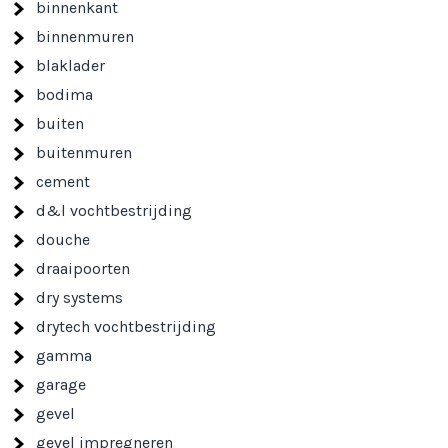
binnenkant
binnenmuren
blaklader
bodima
buiten
buitenmuren
cement
d&l vochtbestrijding
douche
draaipoorten
dry systems
drytech vochtbestrijding
gamma
garage
gevel
gevel impregneren