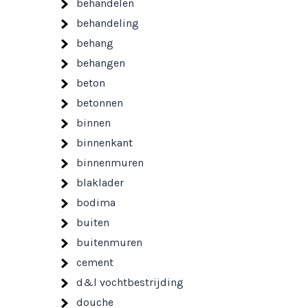
behandelen
behandeling
behang
behangen
beton
betonnen
binnen
binnenkant
binnenmuren
blaklader
bodima
buiten
buitenmuren
cement
d&l vochtbestrijding
douche