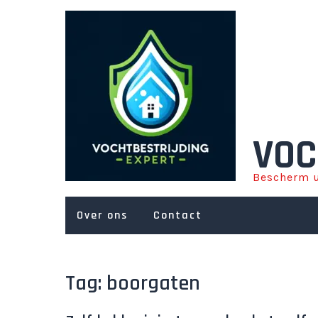
Ga
naar
de
inhoud
VOC
Bescherm u
Over ons
Contact
Tag:
boorgaten