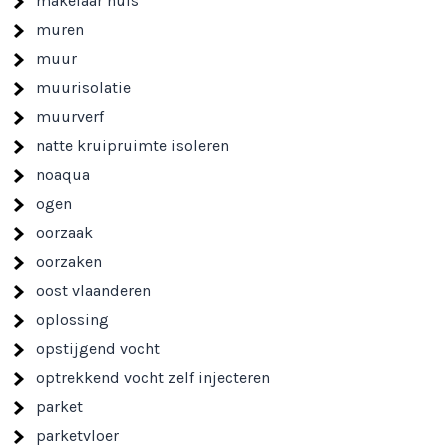
makelaar huis
muren
muur
muurisolatie
muurverf
natte kruipruimte isoleren
noaqua
ogen
oorzaak
oorzaken
oost vlaanderen
oplossing
opstijgend vocht
optrekkend vocht zelf injecteren
parket
parketvloer