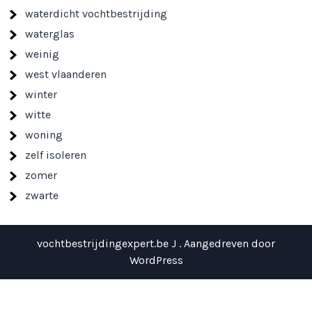
waterdicht vochtbestrijding
waterglas
weinig
west vlaanderen
winter
witte
woning
zelf isoleren
zomer
zwarte
vochtbestrijdingexpert.be J . Aangedreven door
WordPress