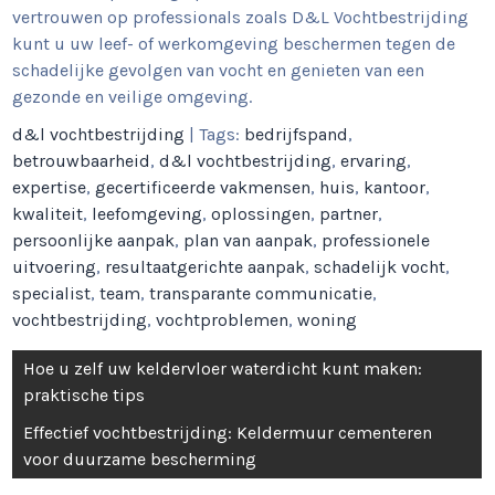
vertrouwen op professionals zoals D&L Vochtbestrijding
kunt u uw leef- of werkomgeving beschermen tegen de
schadelijke gevolgen van vocht en genieten van een
gezonde en veilige omgeving.
d&l vochtbestrijding
| Tags:
bedrijfspand
,
betrouwbaarheid
,
d&l vochtbestrijding
,
ervaring
,
expertise
,
gecertificeerde vakmensen
,
huis
,
kantoor
,
kwaliteit
,
leefomgeving
,
oplossingen
,
partner
,
persoonlijke aanpak
,
plan van aanpak
,
professionele
uitvoering
,
resultaatgerichte aanpak
,
schadelijk vocht
,
specialist
,
team
,
transparante communicatie
,
vochtbestrijding
,
vochtproblemen
,
woning
Berichtnavigatie
Hoe u zelf uw keldervloer waterdicht kunt maken:
praktische tips
Effectief vochtbestrijding: Keldermuur cementeren
voor duurzame bescherming