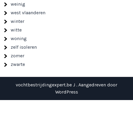
weinig
west vlaanderen
winter
witte
woning
zelf isoleren
zomer
zwarte
vochtbestrijdingexpert.be J . Aangedreven door
WordPress